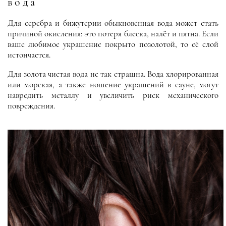
вода
Материя
Для серебра и бижутерии обыкновенная вода может стать
Море
причиной окисления: это потеря блеска, налёт и пятна. Если
ваше любимое украшение покрыто позолотой, то её слой
Оксиома
истончается.
Перл Систерс
Для золота чистая вода не так страшна. Вода хлорированная
Перфект Грей
или морская, а также ношение украшений в сауне, могут
навредить металлу и увеличить риск механического
Эпизод
повреждения.
Эпик