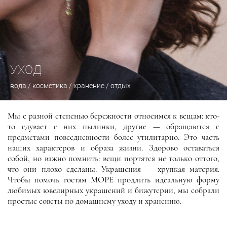
Свадьба
Prosto
Золото
Rojo
Серебро
Sirene
Бестселлеры
Statements
УХОД
Эксклюзивно в МОРЕ
Vertigo
вода / косметика / хранение / отдых
Идеально в подарок
Vua
Из Петербурга с любовью
Zotov A&Y Jewellery
Мы с разной степенью бережности относимся к вещам: кто-
то сдувает с них пылинки, другие — обращаются с
Анна Буштырева
предметами повседневности более утилитарно. Это часть
Апарт
наших характеров и образа жизни. Здорово оставаться
собой, но важно помнить: вещи портятся не только оттого,
Бинамель
что они плохо сделаны. Украшения — хрупкая материя.
Дарама
Чтобы помочь гостям МОРЕ продлить идеальную форму
любимых ювелирных украшений и бижутерии, мы собрали
ЛМ
простые советы по домашнему уходу и хранению.
Майя
Мастерская Агафоновых